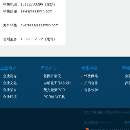
销售电话：18112703296（龙妹）
销售邮箱：sales@eastwin.com
海外销售：overseas@eastwin.com
售后服务：18051112172（龙哥）
企业简介
产品中心
销售网络
新闻
企业简介
基因扩增仪
销售网络
企
企业文化
自动化工作站模块
招商合作
行
企业荣誉
荧光定量PCR
合作伙伴
企业环境
PCR辅助工具
COPYRIGHT©苏州东胜兴
友情链接>>>>>>
新