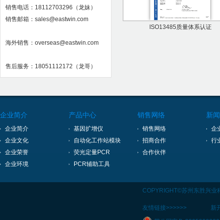
销售电话：18112703296（龙妹）
销售邮箱：sales@eastwin.com
ISO13485质量体系认证
海外销售：overseas@eastwin.com
售后服务：18051112172（龙哥）
企业简介
产品中心
销售网络
新闻
企业简介
基因扩增仪
销售网络
企
企业文化
自动化工作站模块
招商合作
行
企业荣誉
荧光定量PCR
合作伙伴
企业环境
PCR辅助工具
COPYRIGHT©苏州东胜兴
友情链接>>>>>>
新