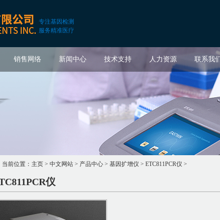
专注基因检测
服务精准医疗
销售网络
新闻中心
技术支持
人力资源
联系我
当前位置：
主页
>
中文网站
>
产品中心
>
基因扩增仪
>
ETC811PCR仪
>
TC811PCR仪