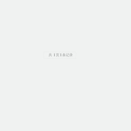
共
1
页
1
条记录