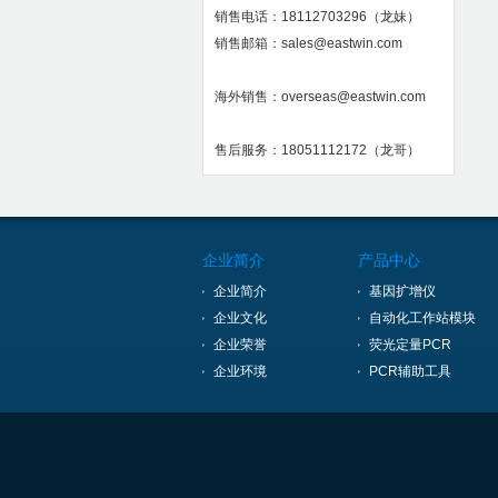
销售电话：18112703296（龙妹）
销售邮箱：sales@eastwin.com
海外销售：overseas@eastwin.com
售后服务：18051112172（龙哥）
企业简介
产品中心
企业简介
基因扩增仪
企业文化
自动化工作站模块
企业荣誉
荧光定量PCR
企业环境
PCR辅助工具