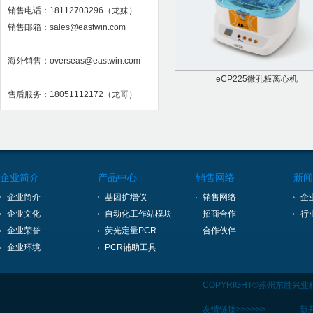
销售电话：18112703296（龙妹）
销售邮箱：sales@eastwin.com
海外销售：overseas@eastwin.com
eCP225微孔板离心机
售后服务：18051112172（龙哥）
企业简介
产品中心
销售网络
新闻
企业简介
基因扩增仪
销售网络
企
企业文化
自动化工作站模块
招商合作
行
企业荣誉
荧光定量PCR
合作伙伴
企业环境
PCR辅助工具
COPYRIGHT©苏州东胜兴
友情链接>>>>>>
新